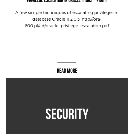
PRIVILEGE ESCALATION IN ORACLE 11GR2 – PART1
A few simple techniques of escalating privileges in
database Oracle 11.2.0.3. http://ora-
600.pl/art/oracle_privilege_escalation.pdf
READ MORE
SECURITY