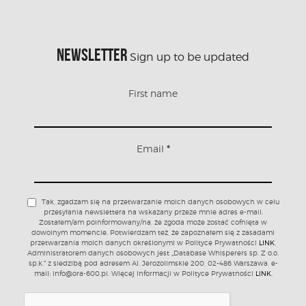
NEWSLETTER
Sign up to be updated
First name
Email
*
Tak, zgadzam się na przetwarzanie moich danych osobowych w celu
przesyłania newslettera na wskazany przeze mnie adres e-mail.
Zostałem/am poinformowany/na, że zgoda może zostać cofnięta w
dowolnym momencie. Potwierdzam też, że zapoznałem się z zasadami
przetwarzania moich danych określonymi w Polityce Prywatności
LINK
.
Administratorem danych osobowych jest „Database Whisperers sp. Z o.o.
sp.k.” z siedzibą pod adresem Al. Jerozolimskie 200, 02-486 Warszawa, e-
mail: info@ora-600.pl. Więcej informacji w Polityce Prywatności
LINK
.