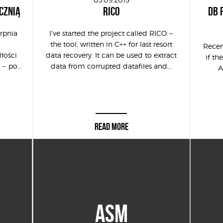
CZNIĄ
RICO
DB 
erpnia
I’ve started the project called RICO –
the tool, written in C++ for last resort
Recen
łości
data recovery. It can be used to extract
if th
 – po...
data from corrupted datafiles and...
A
READ MORE
ASM