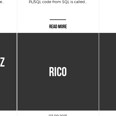
...
PL/SQL code from SQL is called...
READ MORE
 Z
RICO
03.09.2015