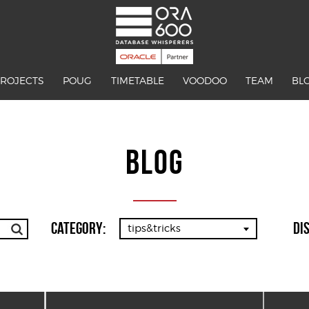
PROJECTS
POUG
TIMETABLE
VOODOO
TEAM
BL
BLOG
Category:
Di
tips&tricks