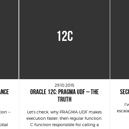
12C
29.10.2015
ANCE
ORACLE 12C: PRAGMA UDF – THE
SEC
TRUTH
I’
escala
tion –
Let’s check, why PRAGMA UDF makes
execution faster, then regular function.
obal
C function responsible for calling a