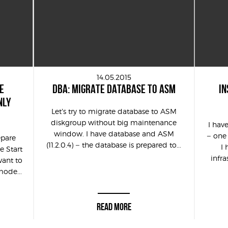
14.05.2015
E
DBA: MIGRATE DATABASE TO ASM
IN
NLY
Let’s try to migrate database to ASM
diskgroup without big maintenance
I hav
window. I have database and ASM
– one
epare
(11.2.0.4) – the database is prepared to...
I 
e Start
infra
want to
mode...
READ MORE