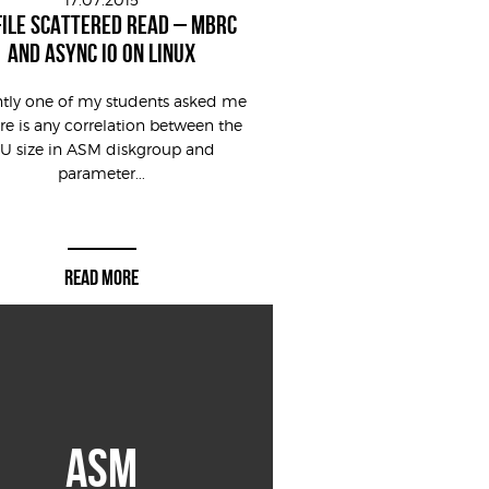
FILE SCATTERED READ – MBRC
AND ASYNC IO ON LINUX
tly one of my students asked me
ere is any correlation between the
U size in ASM diskgroup and
parameter...
READ MORE
ASM