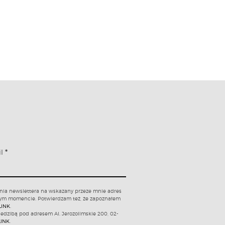
il
*
nia newslettera na wskazany przeze mnie adres
nym momencie. Potwierdzam też, że zapoznałem
LINK
.
iedzibą pod adresem Al. Jerozolimskie 200, 02-
LINK
.