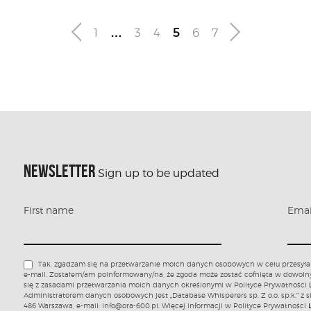
1
…
3
4
5
6
7
NEWSLETTER
Sign up to be updated
First name
Ema
Tak, zgadzam się na przetwarzanie moich danych osobowych w celu przesyła
e-mail. Zostałem/am poinformowany/na, że zgoda może zostać cofnięta w dowol
się z zasadami przetwarzania moich danych określonymi w Polityce Prywatności
Administratorem danych osobowych jest „Database Whisperers sp. Z o.o. sp.k.” z s
486 Warszawa, e-mail: info@ora-600.pl. Więcej informacji w Polityce Prywatności