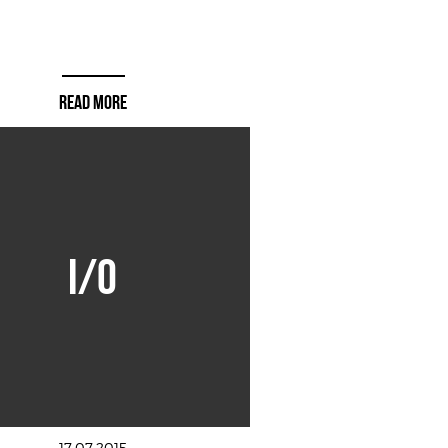
READ MORE
I/O
17.07.2015